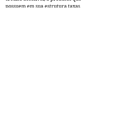
possuem em sua estrutura taxas 
mais caras (produtos sem 
garantias), pois uma parte 
considerável já está negativada".
Com informações da Folha de S. 
Paulo
Ver tudo
Posts recentes